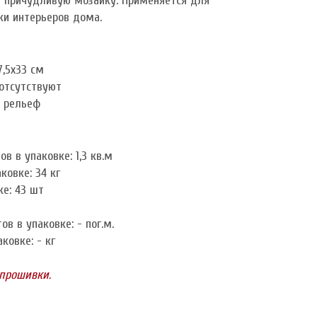
я причудливую мозаику. Применяется для
ки интерьеров дома.
7,5x33 см
 отсутствуют
+ рельеф
в в упаковке: 1,3 кв.м
ковке: 34 кг
ке: 43 шт
в в упаковке: - пог.м.
ковке: - кг
 прошивки.