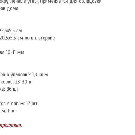
округленные углы. Применяется для облицовки
ров дома.
3,5x5,5 см
0,5x5,5 см по вн. стороне
ва 10-11 мм
в в упаковке: 1,3 кв.м
ковке: 23-30 кг
ке: 86 шт
в в пог. м: 17 шт.
м: 11 кг
 прошивки.