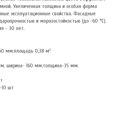
емной. Увеличенная толщина и особая форма
чные эксплуатационные свойства. Фасадные
аропрочностью и морозостойкостью (до -60 °C).
я - 30 лет.
60 мм.площадь 0,38 м²
м. ширина- 160 мм.толщина-35 мм.
шт
-10 шт