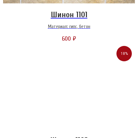
Шинон 1101
Материал: гипс, бетон
600
₽
18%