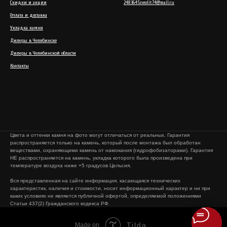
Скидки и акции
2483645neolit74@mail.ru
Оплата и доставка
Укладка камня
Дилеры в Челябинске
Дилеры в Челябинской области
Контакты
Цвета и оттенки камня на фото могут отличаться от реальных. Гарантия
распространяется только на камень, который после монтажа был обработан
веществами, охраняющими камень от намокания (гидрофобизаторами). Гарантия
НЕ распространяется на камень, укладка которого была произведена при
температуре воздуха ниже +5 градусов Цельсия.
Вся представленная на сайте информация, касающаяся технических
характеристик, наличия и стоимости, носит информационный характер и ни при
каких условиях не является публичной офертой, определяемой положениями
Статьи 437(2) Гражданского кодекса РФ.
Tilda
Made on