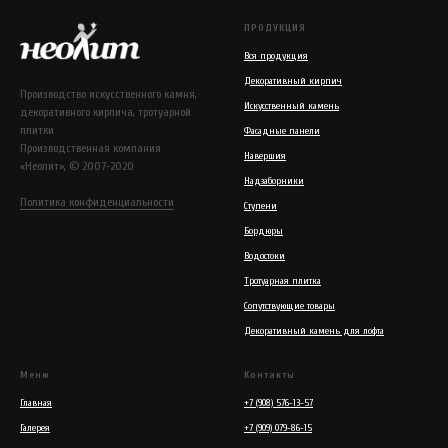
ПРОДУКЦИЯ
Вся продукция
Декоративный кирпич
Производство искусственного камня,
Искусственный камень
декоративного кирпича, тротуарной
плитки
Фасадные панели
Производственная компания
Навершия
«Неолит», © 2007-2020
Надзаборники
Политика конфиденциальности
Ступени
Бордюры
Водостоки
Тротуарная плитка
Сопутствующие товары
Декоративный камень для лофта
Меню
Контакты
Главная
+7 (908) 576-13-57
Галерея
+7 (909) 079-86-15