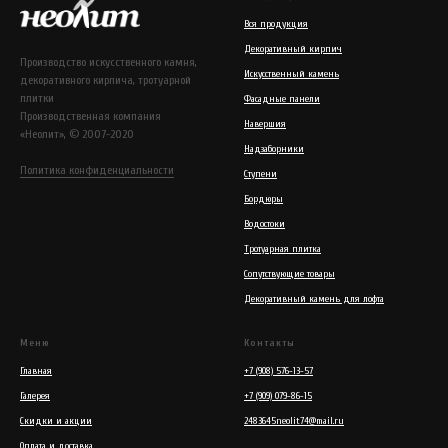
Вся продукция
Декоративный кирпич
Производство искусственного камня,
Искусственный камень
декоративного кирпича, тротуарной
плитки
Фасадные панели
Производственная компания
Навершия
«Неолит», © 2007-2020
Надзаборники
Политика конфиденциальности
Ступени
Бордюры
Водостоки
Тротуарная плитка
Сопутствующие товары
Декоративный камень для лофта
Меню
Контакты
Главная
+7 (908) 576-13-57
Галерея
+7 (909) 079-86-15
Скидки и акции
2483645neolit74@mail.ru
Оплата и доставка