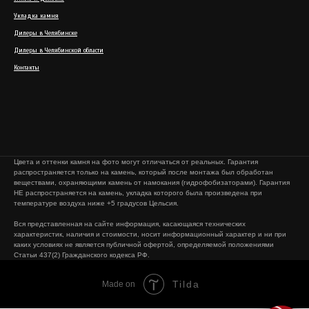
Укладка камня
Дилеры в Челябинске
Дилеры в Челябинской области
Контакты
Цвета и оттенки камня на фото могут отличаться от реальных. Гарантия
распространяется только на камень, который после монтажа был обработан
веществами, охраняющими камень от намокания (гидрофобизаторами). Гарантия
НЕ распространяется на камень, укладка которого была произведена при
температуре воздуха ниже +5 градусов Цельсия.
Вся представленная на сайте информация, касающаяся технических
характеристик, наличия и стоимости, носит информационный характер и ни при
каких условиях не является публичной офертой, определяемой положениями
Статьи 437(2) Гражданского кодекса РФ.
Tilda
Made on