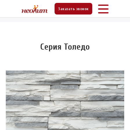
Главная
Продукция
Искусственный камень
»
»
»
Заказать звонок
Серия Толедо
Серия Толедо